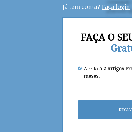
Já tem conta?
Faça login
FAÇA O SE
Grat
Aceda
a 2 artigos P
meses.
REGIS