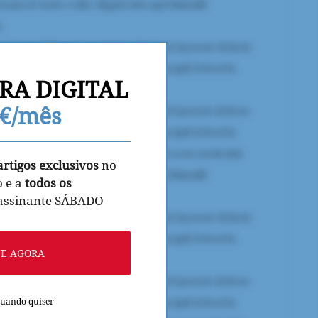
RA DIGITAL
9€/mês
artigos exclusivos
no
o e a
todos os
 assinante SÁBADO
NE AGORA
quando quiser