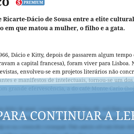
co
e Ricarte-Dácio de Sousa entre a elite cultura
o em que matou a mulher, o filho e a gata.
966, Dácio e Kitty, depois de passarem algum tempo 
ravam a capital francesa), foram viver para Lisboa.
revistas, envolveu-se em projetos literários não conc
antes e manifestos de intelectuais, tornou-se um do
om grande efervescência, a do café Monte Carlo (hoj
PARA CONTINUAR A LE