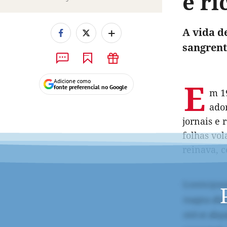
e ri
+
A vida d
sangrent
E
Adicione como
fonte preferencial no Google
m 1
ado
jornais e 
folhas vol
reinava, c