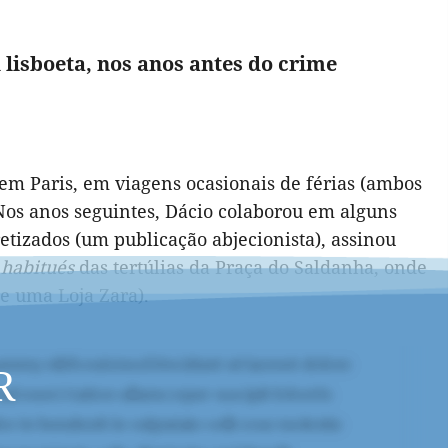
l lisboeta, nos anos antes do crime
em Paris, em viagens ocasionais de férias (ambos
 Nos anos seguintes, Dácio colaborou em alguns
retizados (um publicação abjecionista), assinou
s
habitués
das tertúlias da Praça do Saldanha, onde
e uma Loja Zara).
R