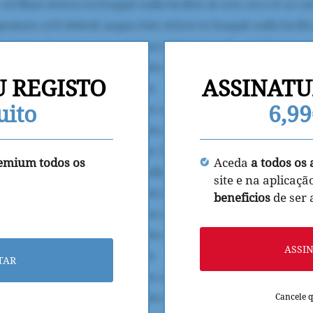
U REGISTO
ASSINATU
uito
6,9
remium todos os
Aceda
a todos os 
site e na aplicaçã
beneficios
de ser
ASSI
TAR
Cancele 