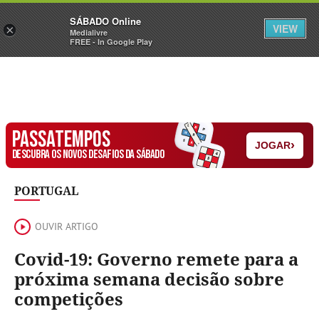
Sábado
SÁBADO Online
Assine
Iniciar Sessão
VIEW
×
Medialivre
FREE - In Google Play
PASSATEMPOS
›
JOGAR
DESCUBRA OS NOVOS DESAFIOS DA SÁBADO
PORTUGAL
OUVIR ARTIGO
Covid-19: Governo remete para a
próxima semana decisão sobre
competições