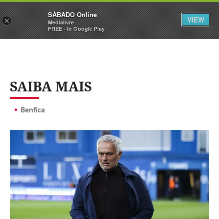
Sábado
SÁBADO Online
Assine
Iniciar Sessão
VIEW
×
Medialivre
FREE - In Google Play
SAIBA MAIS
Benfica