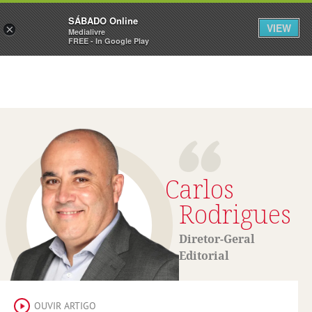
Sábado
SÁBADO Online
Assine
Iniciar Sessão
VIEW
×
Medialivre
FREE - In Google Play
Carlos
Rodrigues
Diretor-Geral
Editorial
OUVIR ARTIGO