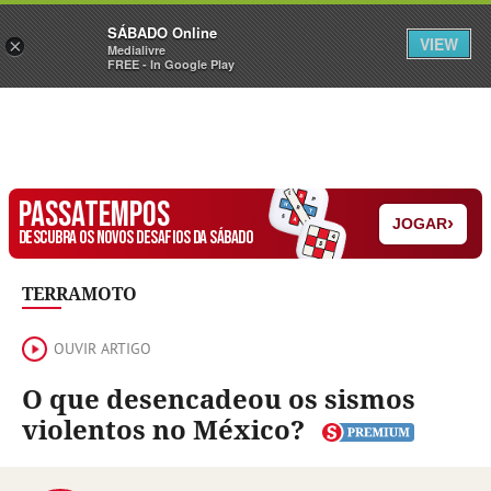
Sábado
SÁBADO Online
Assine
Iniciar Sessão
VIEW
×
Medialivre
FREE - In Google Play
PASSATEMPOS
›
JOGAR
DESCUBRA OS NOVOS DESAFIOS DA SÁBADO
TERRAMOTO
OUVIR ARTIGO
O que desencadeou os sismos
violentos no México?