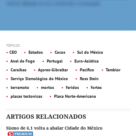
TÓPICOS
CEO
Estados
Cocos
Sul do México
Anel de Fogo
Portugal
Euro-Asiática
Caraíbas
Açores-Gibraltar
Pacífico
Temblor
Serviço Sismológico do México
Ross Stein
terramoto
mortos
feridos
fortes
placas tectonicas
Placa Norte-Americana
ARTIGOS RELACIONADOS
Sismo de 6,1 volta a abalar Cidade do México