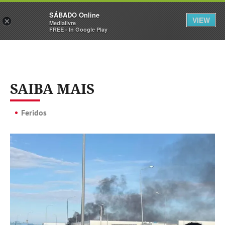
Sábado
SÁBADO Online
Assine
Iniciar Sessão
VIEW
×
Medialivre
FREE - In Google Play
SAIBA MAIS
Feridos