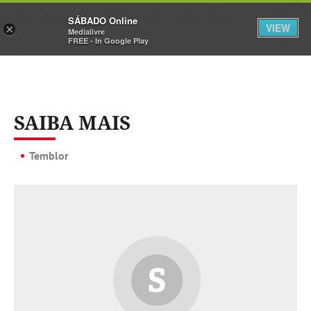
Sábado
SÁBADO Online
Assine
Iniciar Sessão
VIEW
×
Medialivre
FREE - In Google Play
SAIBA MAIS
Temblor