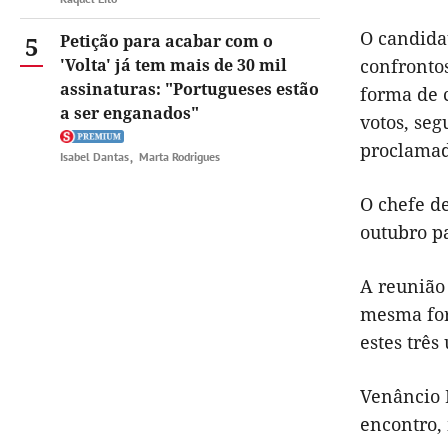
O candida
5
Petição para acabar com o
'Volta' já tem mais de 30 mil
confrontos
assinaturas: "Portugueses estão
forma de c
a ser enganados"
votos, se
proclamad
Isabel Dantas
Marta Rodrigues
O chefe de
outubro pa
A reunião 
mesma for
estes trê
Venâncio 
encontro,