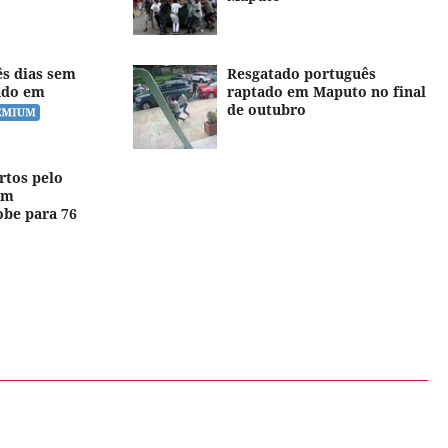
ês dias sem
Resgatado português
tado em
raptado em Maputo no final
de outubro
tos pelo
em
be para 76