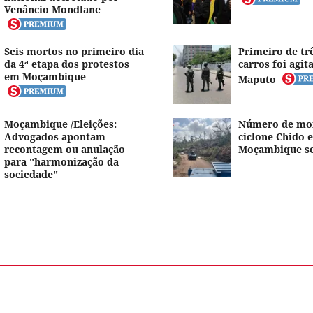
Venâncio Mondlane
Seis mortos no primeiro dia
Primeiro de tr
da 4ª etapa dos protestos
carros foi agi
em Moçambique
Maputo
Moçambique /Eleições:
Número de mor
Advogados apontam
ciclone Chido 
recontagem ou anulação
Moçambique so
para "harmonização da
sociedade"