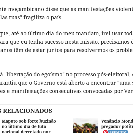
te moçambicano disse que as manifestações violenta
as ruas" fragiliza o país.
que, até ao último dia do meu mandato, irei usar t
 para que eu tenha sucesso nesta missão, precisamos d
nos têm de estar juntos para resolvermos os probl
.
 "libertação do egoísmo" no processo pós-eleitoral
garantiu que o Governo está aberto a encontrar "uma
ões e manifestações consecutivas convocadas por V
S RELACIONADOS
Maputo sob forte buzinão
Venâncio Mond
no último dia de luto
pregador polít
nacional decretado por