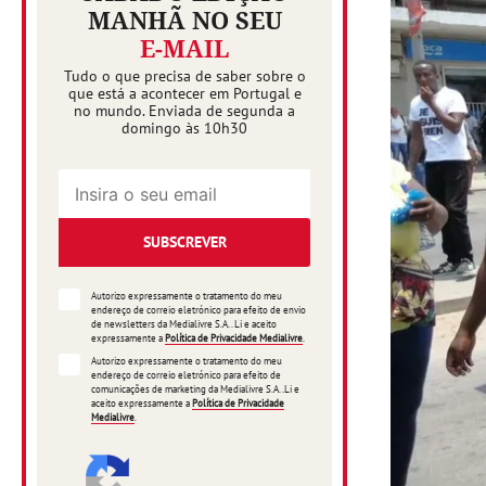
MANHÃ NO SEU
E-MAIL
Tudo o que precisa de saber sobre o
que está a acontecer em Portugal e
no mundo. Enviada de segunda a
domingo às 10h30
SUBSCREVER
Autorizo expressamente o tratamento do meu
endereço de correio eletrónico para efeito de envio
de newsletters da Medialivre S.A.. Li e aceito
expressamente a
Política de Privacidade Medialivre
.
Autorizo expressamente o tratamento do meu
endereço de correio eletrónico para efeito de
comunicações de marketing da Medialivre S.A..Li e
aceito expressamente a
Política de Privacidade
Medialivre
.