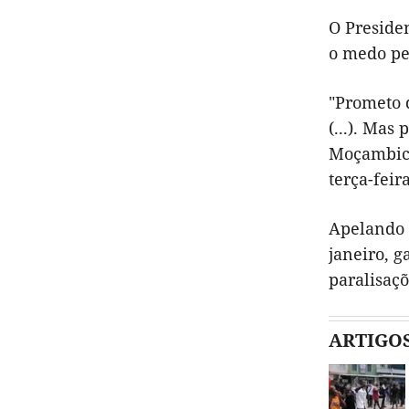
O Presiden
o medo pel
"Prometo 
(...). Mas
Moçambica
terça-feira
Apelando à
janeiro, 
paralisaç
ARTIGO