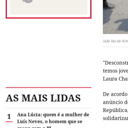
João Vaz de Al
"Desconst
temos jov
Laura Cha
De acordo 
AS MAIS LIDAS
anúncio do
República
1
Ana Lúcia: quem é a mulher de
solidariza
Luís Neves, o homem que se