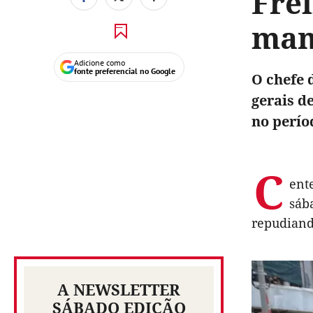
Fre
man
Adicione como
fonte preferencial no Google
O chefe 
gerais d
no perío
C
ent
sáb
repudiando
A NEWSLETTER
SÁBADO EDIÇÃO