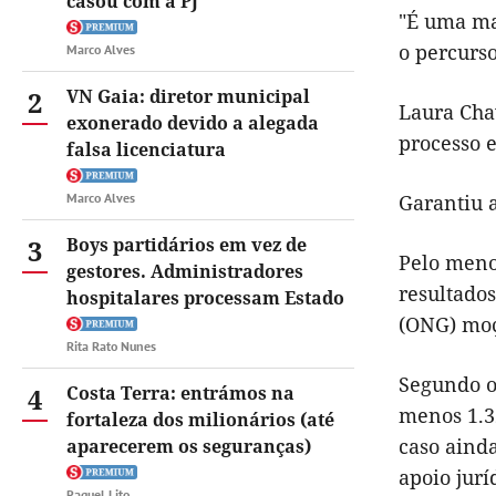
casou com a PJ
"É uma mar
o percurso
Marco Alves
2
VN Gaia: diretor municipal
Laura Cha
exonerado devido a alegada
processo 
falsa licenciatura
Marco Alves
Garantiu a
3
Boys partidários em vez de
Pelo meno
gestores. Administradores
resultado
hospitalares processam Estado
(ONG) moç
Rita Rato Nunes
Segundo o
4
Costa Terra: entrámos na
menos 1.3
fortaleza dos milionários (até
caso aind
aparecerem os seguranças)
apoio jurí
Raquel Lito