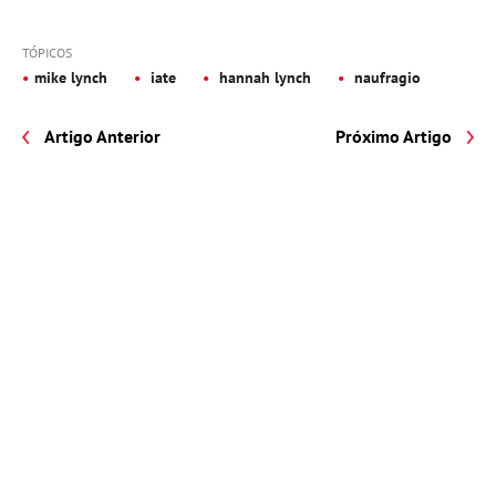
TÓPICOS
mike lynch
iate
hannah lynch
naufragio
Artigo Anterior
Próximo Artigo