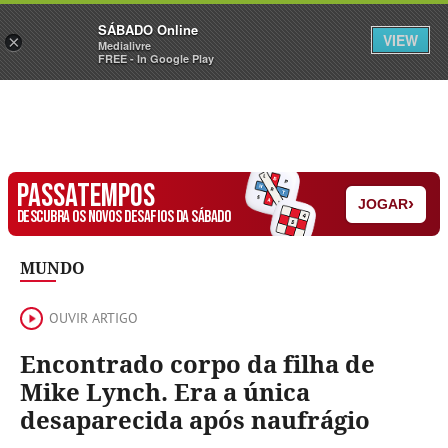
Sábado
SÁBADO Online
Assine
Iniciar Sessão
VIEW
×
Medialivre
FREE - In Google Play
PASSATEMPOS
›
JOGAR
DESCUBRA OS NOVOS DESAFIOS DA SÁBADO
MUNDO
OUVIR ARTIGO
Encontrado corpo da filha de
Mike Lynch. Era a única
desaparecida após naufrágio