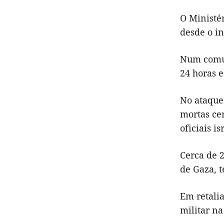
O Ministé
desde o in
Num comun
24 horas e
No ataque
mortas ce
oficiais is
Cerca de 
de Gaza, t
Em retali
militar na