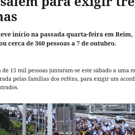
salém para exigir tré
as
eve início na passada quarta-feira em Reim, 
u cerca de 360 pessoas a 7 de outubro.
a de 15 mil pessoas juntaram-se este sábado a uma 
erada pelas famílias dos reféns, para exigir um aco
strados.