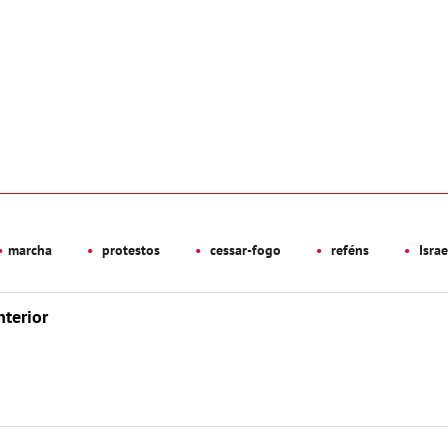
marcha
protestos
cessar-fogo
reféns
Israe
nterior