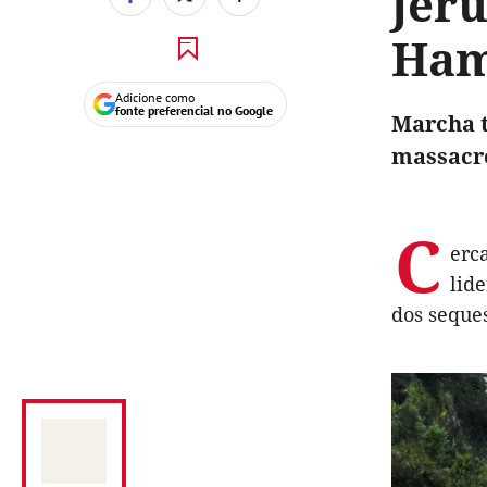
Jeru
Ham
Adicione como
fonte preferencial no Google
Marcha t
massacro
C
erc
lid
dos seque