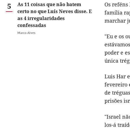
Os reféns
5
As 11 coisas que não batem
certo no que Luís Neves disse. E
família ra
as 4 irregularidades
marchar j
confessadas
Marco Alves
"Eu e os 
estávamos 
poder e e
única trég
Luis Har 
fevereiro 
de tréguas
prisões isr
"Israel nã
los-á traí