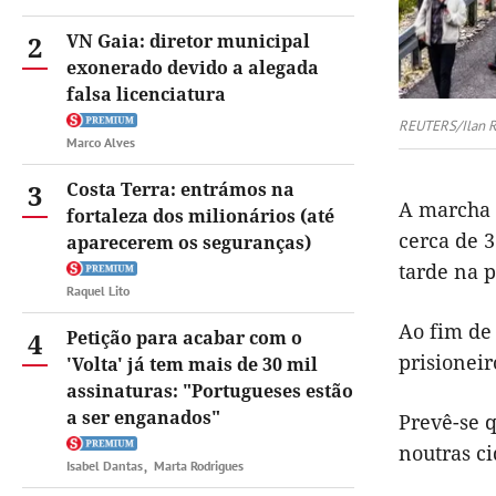
2
VN Gaia: diretor municipal
exonerado devido a alegada
falsa licenciatura
REUTERS/Ilan 
Marco Alves
3
Costa Terra: entrámos na
A marcha 
fortaleza dos milionários (até
cerca de 3
aparecerem os seguranças)
tarde na 
Raquel Lito
Ao fim de
4
Petição para acabar com o
prisionei
'Volta' já tem mais de 30 mil
assinaturas: "Portugueses estão
a ser enganados"
Prevê-se 
noutras ci
Isabel Dantas
Marta Rodrigues