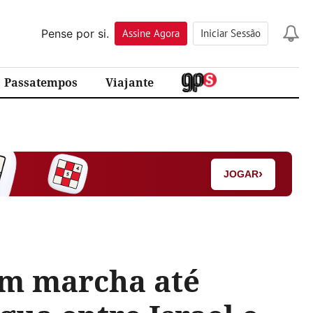
Pense por si.
Assine
Agora
Iniciar Sessão
Passatempos
Viajante
›
JOGAR
em marcha até