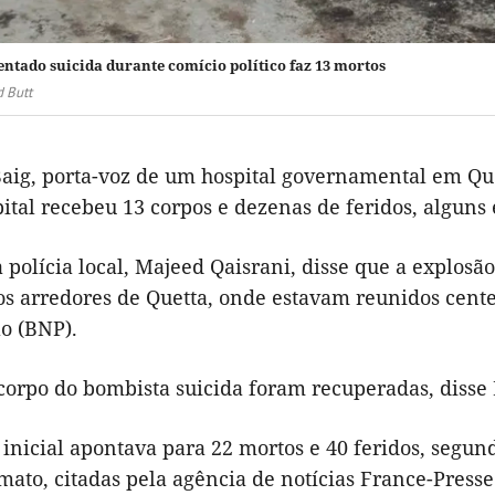
entado suicida durante comício político faz 13 mortos
 Butt
ig, porta-voz de um hospital governamental em Quett
ital recebeu 13 corpos e dezenas de feridos, alguns 
 polícia local, Majeed Qaisrani, disse que a explos
nos arredores de Quetta, onde estavam reunidos cen
o (BNP).
 corpo do bombista suicida foram recuperadas, disse
 inicial apontava para 22 mortos e 40 feridos, segu
ato, citadas pela agência de notícias France-Presse