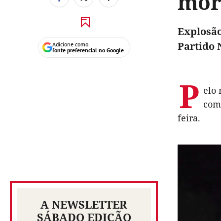
mor
Explosão
Partido 
Adicione como
fonte preferencial no Google
P
elo 
comí
feira.
A NEWSLETTER
SÁBADO EDIÇÃO