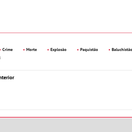
Crime
Morte
Explosão
Paquistão
Baluchistã
i
nterior