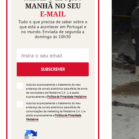
MANHÃ NO SEU
E-MAIL
Tudo o que precisa de saber sobre o
que está a acontecer em Portugal e
no mundo. Enviada de segunda a
domingo às 10h30
SUBSCREVER
Autorizo expressamente o tratamento do meu
endereço de correio eletrónico para efeito de envio
de newsletters da Medialivre S.A.. Li e aceito
expressamente a
Política de Privacidade Medialivre
.
Autorizo expressamente o tratamento do meu
endereço de correio eletrónico para efeito de
comunicações de marketing da Medialivre S.A..Li e
aceito expressamente a
Política de Privacidade
Medialivre
.