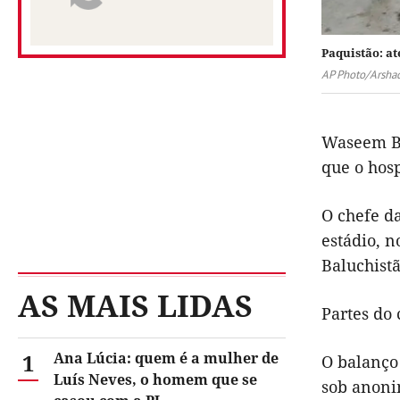
Paquistão: at
AP Photo/Arshad
Waseem Ba
que o hosp
O chefe da
estádio, 
Baluchistã
AS MAIS LIDAS
Partes do
1
Ana Lúcia: quem é a mulher de
O balanço
Luís Neves, o homem que se
sob anonim