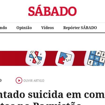
Sábado
ndo
Opinião
Vídeos
Repórter SÁBADO
O
OUVIR ARTIGO
tado suicida em comíc