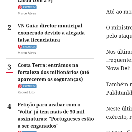
casou com a PJ
Até ao mo
Marco Alves
2
VN Gaia: diretor municipal
O ministro
exonerado devido a alegada
pelo ataqu
falsa licenciatura
Nos último
Marco Alves
frequentem
3
Costa Terra: entrámos na
Nova Deli
fortaleza dos milionários (até
aparecerem os seguranças)
Também na
Pakhtunkh
Raquel Lito
4
Petição para acabar com o
Neste últi
'Volta' já tem mais de 30 mil
exército,
assinaturas: "Portugueses estão
a ser enganados"