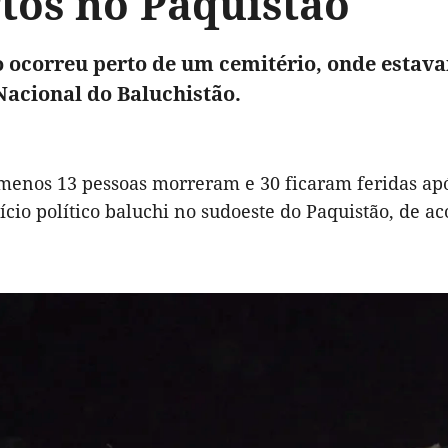
tos no Paquistão
 ocorreu perto de um cemitério, onde esta
Nacional do Baluchistão.
menos 13 pessoas morreram e 30 ficaram feridas apó
cio político baluchi no sudoeste do Paquistão, de 