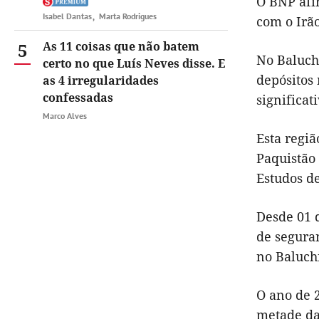
O BNP afir
Isabel Dantas
Marta Rodrigues
com o Irão
5
As 11 coisas que não batem
No Baluch
certo no que Luís Neves disse. E
depósitos
as 4 irregularidades
confessadas
significati
Marco Alves
Esta regiã
Paquistão
Estudos d
Desde 01 
de segura
no Baluch
O ano de 
metade das