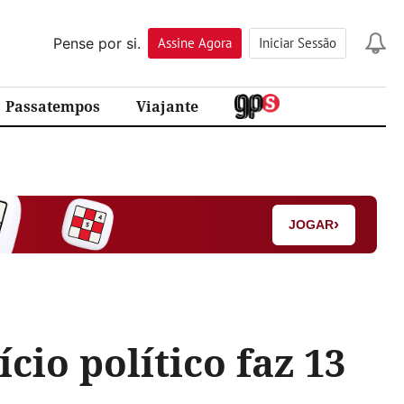
Pense por si.
Assine
Agora
Iniciar Sessão
Passatempos
Viajante
›
JOGAR
io político faz 13