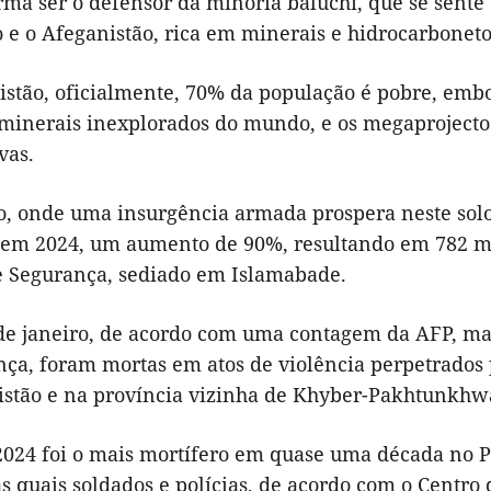
ma ser o defensor da minoria baluchi, que se sente 
 e o Afeganistão, rica em minerais e hidrocarboneto
istão, oficialmente, 70% da população é pobre, emb
 minerais inexplorados do mundo, e os megaprojectos
vas.
o, onde uma insurgência armada prospera neste solo 
 em 2024, um aumento de 90%, resultando em 782 mo
e Segurança, sediado em Islamabade.
de janeiro, de acordo com uma contagem da AFP, mai
nça, foram mortas em atos de violência perpetrados 
istão e na província vizinha de Khyber-Pakhtunkhw
2024 foi o mais mortífero em quase uma década no P
 quais soldados e polícias, de acordo com o Centro 