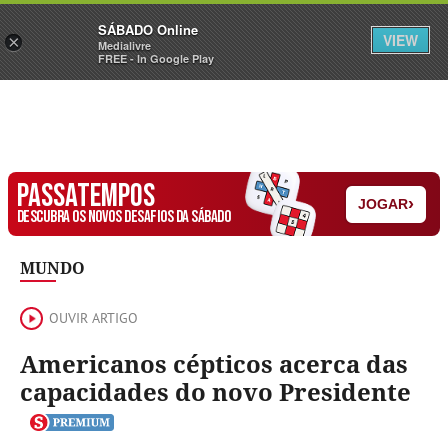
Sábado
SÁBADO Online
Assine
Iniciar Sessão
VIEW
×
Medialivre
FREE - In Google Play
PASSATEMPOS
›
JOGAR
DESCUBRA OS NOVOS DESAFIOS DA SÁBADO
MUNDO
OUVIR ARTIGO
Americanos cépticos acerca das
capacidades do novo Presidente