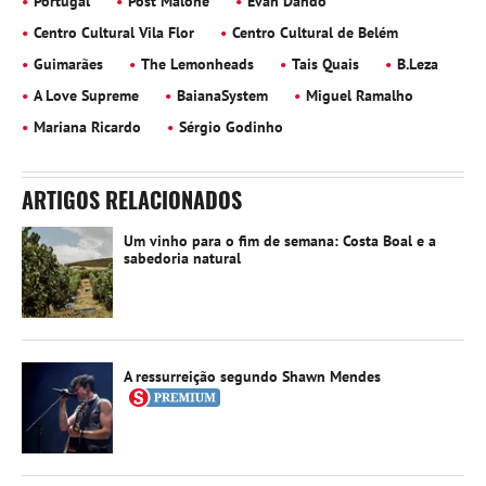
Portugal
Post Malone
Evan Dando
Centro Cultural Vila Flor
Centro Cultural de Belém
Guimarães
The Lemonheads
Tais Quais
B.Leza
A Love Supreme
BaianaSystem
Miguel Ramalho
Mariana Ricardo
Sérgio Godinho
ARTIGOS RELACIONADOS
Um vinho para o fim de semana: Costa Boal e a
sabedoria natural
A ressurreição segundo Shawn Mendes