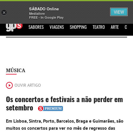
Sábado
SÁBADO Online
Assine
Iniciar Sessão
VIEW
×
Medialivre
FREE - In Google Play
GPS
SABORES
VIAGENS
SHOPPING
TEATRO
ARTE
CIN
MÚSICA
OUVIR ARTIGO
Os concertos e festivais a não perder em
setembro
Em Lisboa, Sintra, Porto, Barcelos, Braga e Guimarães, são
muitos os concertos para ver no mês de regresso das