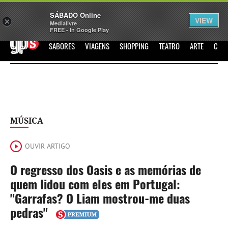
Sábado
SÁBADO Online
Assine
Iniciar Sessão
VIEW
×
Medialivre
FREE - In Google Play
GPS
SABORES
VIAGENS
SHOPPING
TEATRO
ARTE
CIN
MÚSICA
OUVIR ARTIGO
O regresso dos Oasis e as memórias de
quem lidou com eles em Portugal:
"Garrafas? O Liam mostrou-me duas
pedras"