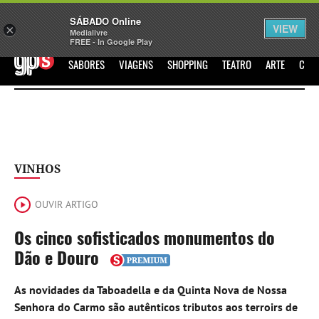
Sábado
SÁBADO Online
Assine
Iniciar Sessão
VIEW
×
Medialivre
FREE - In Google Play
GPS
SABORES
VIAGENS
SHOPPING
TEATRO
ARTE
CIN
VINHOS
OUVIR ARTIGO
Os cinco sofisticados monumentos do
Dão e Douro
As novidades da Taboadella e da Quinta Nova de Nossa
Senhora do Carmo são autênticos tributos aos terroirs de