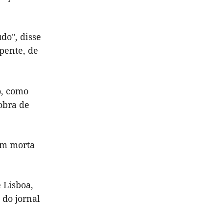
do", disse
pente, de
o, como
obra de
nem morta
 Lisboa,
 do jornal