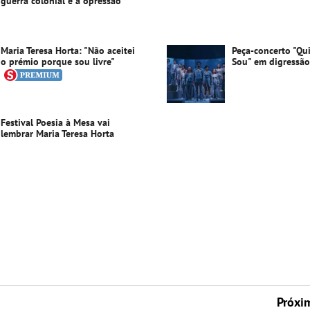
guerra colonial e a opressão
Maria Teresa Horta: "Não aceitei
Peça-concerto "Qu
o prémio porque sou livre"
Sou" em digressã
Festival Poesia à Mesa vai
lembrar Maria Teresa Horta
Próxi