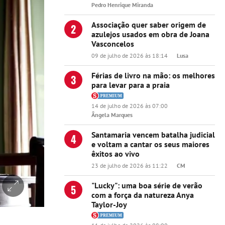
Pedro Henrique Miranda
Associação quer saber origem de
2
azulejos usados em obra de Joana
Vasconcelos
09 de julho de 2026 às 18:14
Lusa
Férias de livro na mão: os melhores
3
para levar para a praia
14 de julho de 2026 às 07:00
Ângela Marques
Santamaria vencem batalha judicial
4
e voltam a cantar os seus maiores
êxitos ao vivo
23 de julho de 2026 às 11:22
CM
"Lucky": uma boa série de verão
5
com a força da natureza Anya
Taylor-Joy