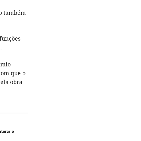
sto também
 funções
.
émio
 com que o
pela obra
iterário