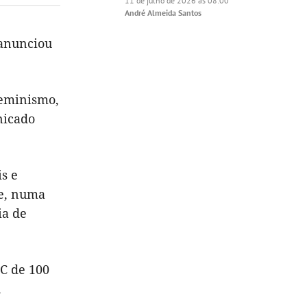
11 de julho de 2026 às 08:00
André Almeida Santos
 anunciou
feminismo,
nicado
s e
de, numa
ia de
BC de 100
u