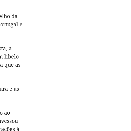
elho da
ortugal e
ta, a
m libelo
 a que as
ura e as
o ao
avessou
rações à