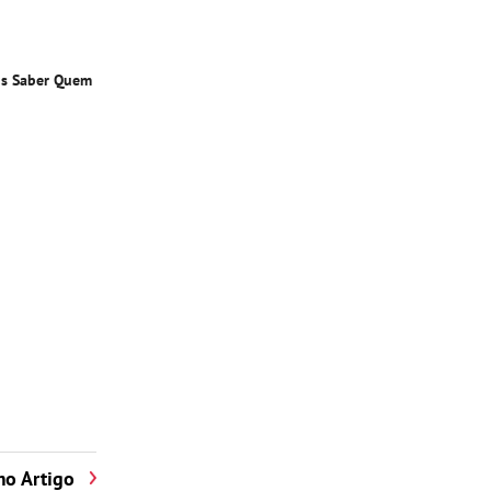
is Saber Quem
o
mo Artigo