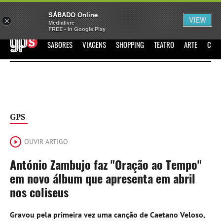
Sábado
SÁBADO Online
Assine
Iniciar Sessão
VIEW
×
Medialivre
FREE - In Google Play
GPS
SABORES
VIAGENS
SHOPPING
TEATRO
ARTE
CIN
GPS
OUVIR ARTIGO
António Zambujo faz "Oração ao Tempo"
em novo álbum que apresenta em abril
nos coliseus
Gravou pela primeira vez uma canção de Caetano Veloso,