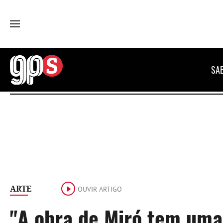
GPS
SA
ARTE
OUVIR ARTIGO
"A obra de Miró tem uma