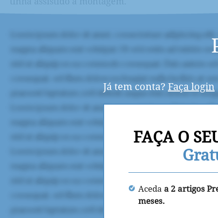
tinha assistido à montagem.
Já tem conta?
Faça login
FAÇA O SE
Grat
Aceda
a 2 artigos P
meses.