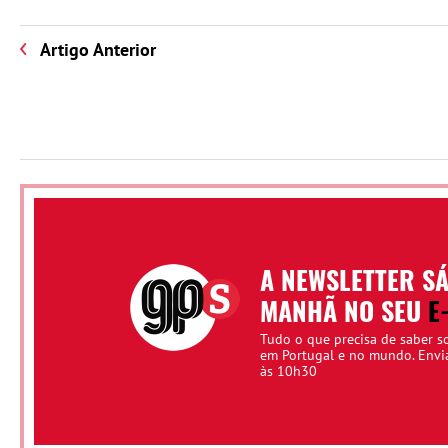
Artigo Anterior
A NEWSLETTER S
MANHÃ NO SEU
E
Tudo o que precisa de saber s
em Portugal e no mundo. Env
às 10h30