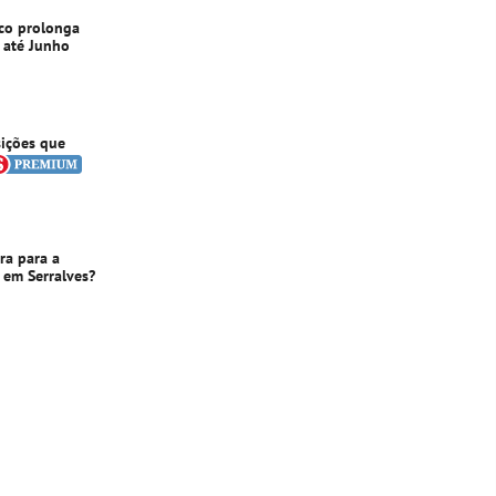
ico prolonga
 até Junho
ições que
ira para a
 em Serralves?