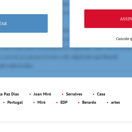
ASSI
TAR
Cancele 
a Paz Dias
Joan Miró
Serralves
Casa
Portugal
Miró
EDP
Berardo
artes