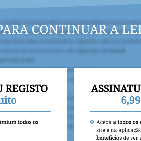
PARA CONTINUAR A LE
U REGISTO
ASSINATU
uito
6,9
remium todos os
Aceda
a todos os 
site e na aplicaçã
beneficios
de ser