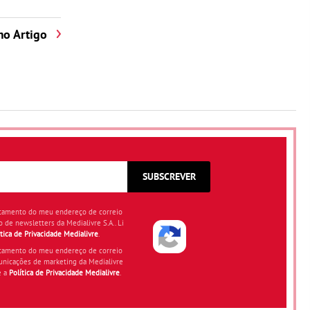
mo Artigo
SUBSCREVER
atamento do meu endereço de correio
o de newsletters da Medialivre S.A.. Li
ítica de Privacidade Medialivre
.
atamento do meu endereço de correio
unicações de marketing da Medialivre
e a
Política de Privacidade Medialivre
.