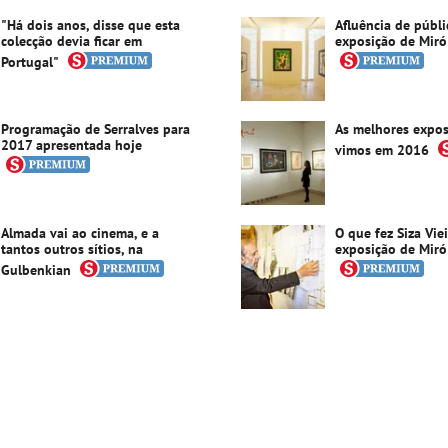
"Há dois anos, disse que esta
Afluência de públ
colecção devia ficar em
exposição de Miró
Portugal"
Programação de Serralves para
As melhores expos
2017 apresentada hoje
vimos em 2016
Almada vai ao cinema, e a
O que fez Siza Vie
tantos outros sítios, na
exposição de Miró
Gulbenkian