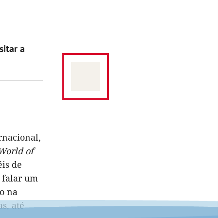
itar a
rnacional,
World of
éis de
 falar um
go na
as, até