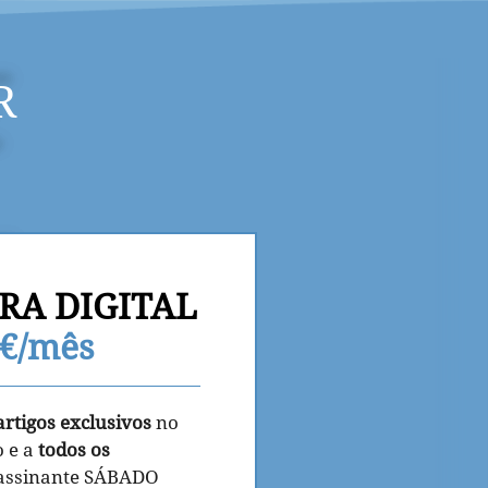
R
RA DIGITAL
9€/mês
artigos exclusivos
no
o e a
todos os
 assinante SÁBADO