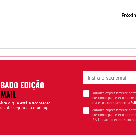
Próxi
ÁBADO EDIÇÃO
-MAIL
Autorizo expressamente o tr
eletrónico para efeito de envi
obre o que está a acontecer
e aceito expressamente a
Pol
iada de segunda a domingo
Autorizo expressamente o tr
eletrónico para efeito de com
S.A..Li e aceito expressament