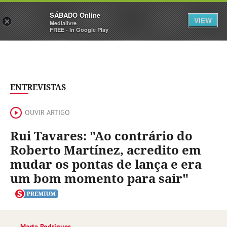
Sábado
SÁBADO Online
Assine
Iniciar Sessão
VIEW
×
Medialivre
FREE - In Google Play
ENTREVISTAS
OUVIR ARTIGO
Rui Tavares: "Ao contrário do
Roberto Martínez, acredito em
mudar os pontas de lança e era
um bom momento para sair"
Marta Rodrigues