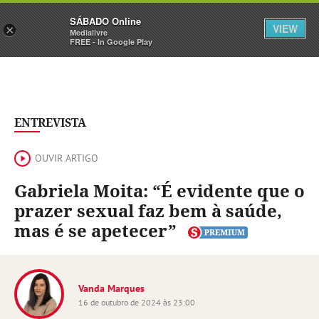
Sábado
SÁBADO Online
Assine
Iniciar Sessão
VIEW
×
Medialivre
FREE - In Google Play
ENTREVISTA
OUVIR ARTIGO
Gabriela Moita: “É evidente que o
prazer sexual faz bem à saúde,
mas é se apetecer”
Vanda Marques
16 de outubro de 2024 às 23:00