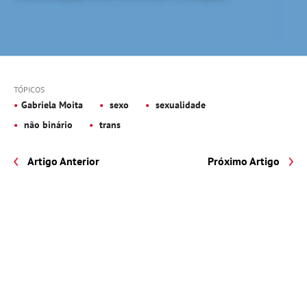
TÓPICOS
Gabriela Moita
sexo
sexualidade
não binário
trans
Artigo Anterior
Próximo Artigo