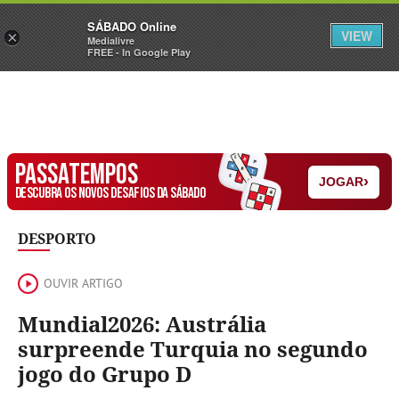
Sábado
SÁBADO Online
Assine
Iniciar Sessão
VIEW
×
Medialivre
FREE - In Google Play
PASSATEMPOS
›
JOGAR
DESCUBRA OS NOVOS DESAFIOS DA SÁBADO
DESPORTO
OUVIR ARTIGO
Mundial2026: Austrália
surpreende Turquia no segundo
jogo do Grupo D