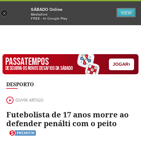
Sábado
SÁBADO Online
Assine
Iniciar Sessão
VIEW
×
Medialivre
FREE - In Google Play
PASSATEMPOS
›
JOGAR
DESCUBRA OS NOVOS DESAFIOS DA SÁBADO
DESPORTO
OUVIR ARTIGO
Futebolista de 17 anos morre ao
defender penálti com o peito