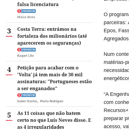
falsa licenciatura
O program
Marco Alves
parceiras:
3
Costa Terra: entrámos na
Epos, Fassa
fortaleza dos milionários (até
Agregados,
aparecerem os seguranças)
Num contex
Raquel Lito
matérias-p
4
Petição para acabar com o
necessidad
'Volta' já tem mais de 30 mil
energético
assinaturas: "Portugueses estão
a ser enganados"
“A Engenha
Isabel Dantas
Marta Rodrigues
com conhec
Recursos+ 
5
As 11 coisas que não batem
preparar p
certo no que Luís Neves disse. E
acesso, va
as 4 irregularidades