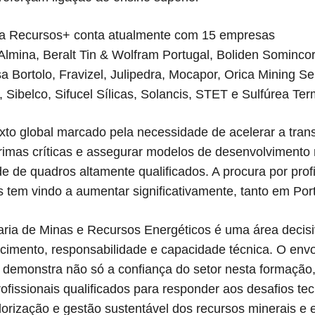
a Recursos+ conta atualmente com 15 empresas
 Almina, Beralt Tin & Wolfram Portugal, Boliden Somincor
 Bortolo, Fravizel, Julipedra, Mocapor, Orica Mining Ser
 Sibelco, Sifucel Sílicas, Solancis, STET e Sulfúrea T
to global marcado pela necessidade de acelerar a tran
rimas críticas e assegurar modelos de desenvolvimento 
e de quadros altamente qualificados. A procura por prof
s tem vindo a aumentar significativamente, tanto em Por
ria de Minas e Recursos Energéticos é uma área decisiva
imento, responsabilidade e capacidade técnica. O env
demonstra não só a confiança do setor nesta formação
rofissionais qualificados para responder aos desafios t
lorização e gestão sustentável dos recursos minerais e e