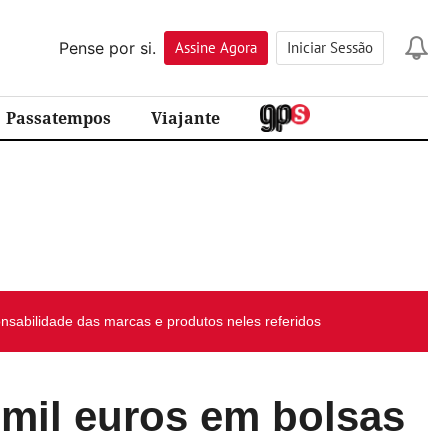
Pense por si.
Assine
Agora
Iniciar Sessão
Passatempos
Viajante
sabilidade das marcas e produtos neles referidos
 mil euros em bolsas