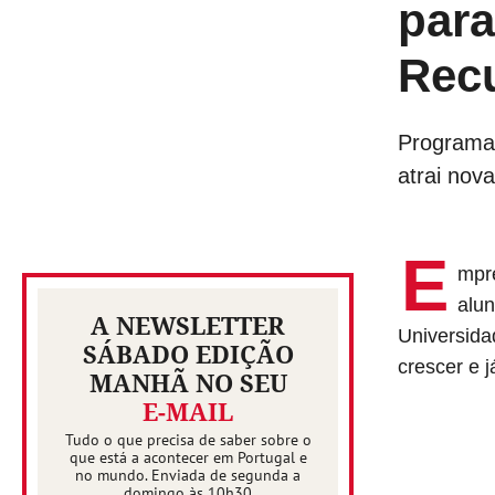
para
Recu
Programa 
atrai nov
E
mpre
alun
A NEWSLETTER
Universida
SÁBADO EDIÇÃO
crescer e 
MANHÃ NO SEU
E-MAIL
Tudo o que precisa de saber sobre o
que está a acontecer em Portugal e
no mundo. Enviada de segunda a
domingo às 10h30