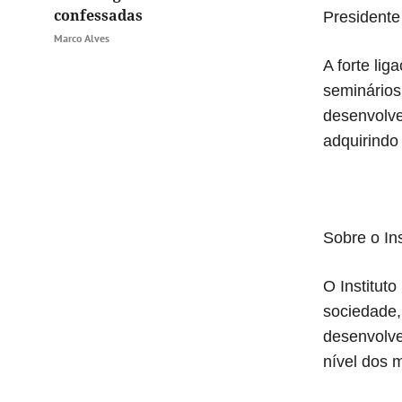
confessadas
Presidente
Marco Alves
A forte li
seminários
desenvolve
adquirindo
Sobre o In
O Institut
sociedade,
desenvolve
nível dos 