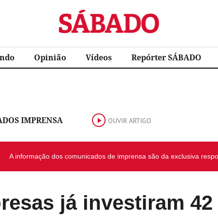
Sábado
ndo
Opinião
Vídeos
Repórter SÁBADO
DOS IMPRENSA
OUVIR ARTIGO
A informação dos comunicados de imprensa são da exclusiva respon
esas já investiram 42