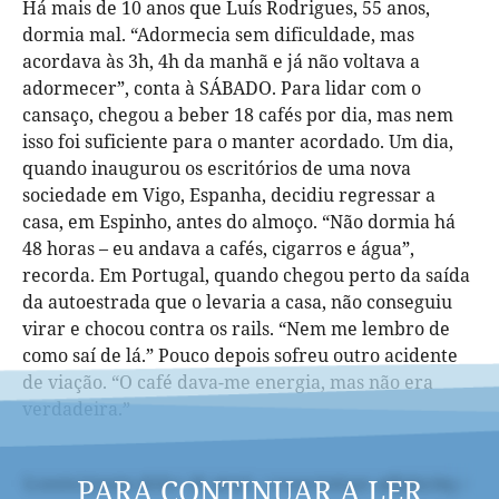
Há mais de 10 anos que Luís Rodrigues, 55 anos,
dormia mal. “Adormecia sem dificuldade, mas
acordava às 3h, 4h da manhã e já não voltava a
adormecer”, conta à SÁBADO. Para lidar com o
cansaço, chegou a beber 18 cafés por dia, mas nem
isso foi suficiente para o manter acordado. Um dia,
quando inaugurou os escritórios de uma nova
sociedade em Vigo, Espanha, decidiu regressar a
casa, em Espinho, antes do almoço. “Não dormia há
48 horas – eu andava a cafés, cigarros e água”,
recorda. Em Portugal, quando chegou perto da saída
da autoestrada que o levaria a casa, não conseguiu
virar e chocou contra os rails. “Nem me lembro de
como saí de lá.” Pouco depois sofreu outro acidente
de viação. “O café dava-me energia, mas não era
verdadeira.”
PARA CONTINUAR A LER