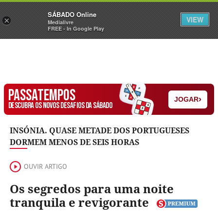
Sábado
SÁBADO Online
Assine
Iniciar Sessão
VIEW
×
Medialivre
FREE - In Google Play
PASSATEMPOS
›
JOGAR
DESCUBRA OS NOVOS DESAFIOS DA SÁBADO
INSÓNIA. QUASE METADE DOS PORTUGUESES
DORMEM MENOS DE SEIS HORAS
OUVIR ARTIGO
Os segredos para uma noite
tranquila e revigorante