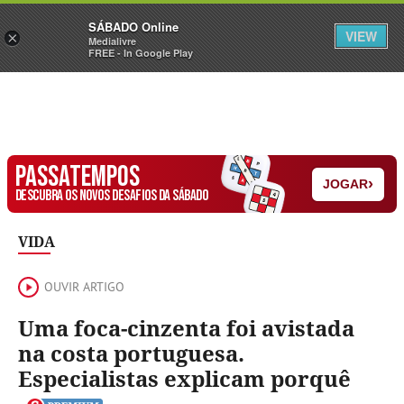
Sábado
SÁBADO Online
Assine
Iniciar Sessão
VIEW
×
Medialivre
FREE - In Google Play
PASSATEMPOS
›
JOGAR
DESCUBRA OS NOVOS DESAFIOS DA SÁBADO
VIDA
OUVIR ARTIGO
Uma foca-cinzenta foi avistada
na costa portuguesa.
Especialistas explicam porquê