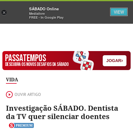
Sábado
SÁBADO Online
Assine
Iniciar Sessão
VIEW
×
Medialivre
FREE - In Google Play
PASSATEMPOS
›
JOGAR
DESCUBRA OS NOVOS DESAFIOS DA SÁBADO
VIDA
OUVIR ARTIGO
Investigação SÁBADO. Dentista
da TV quer silenciar doentes