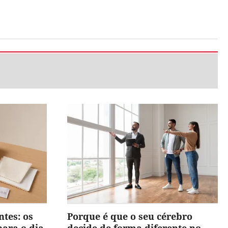
ntes: os
Porque é que o seu cérebro