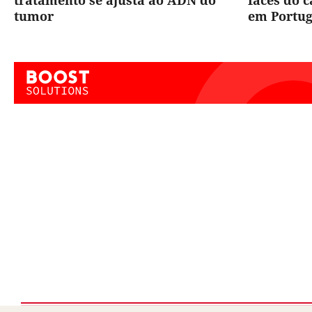
tratamento se ajusta ao ADN do
faces do 
tumor
em Portug