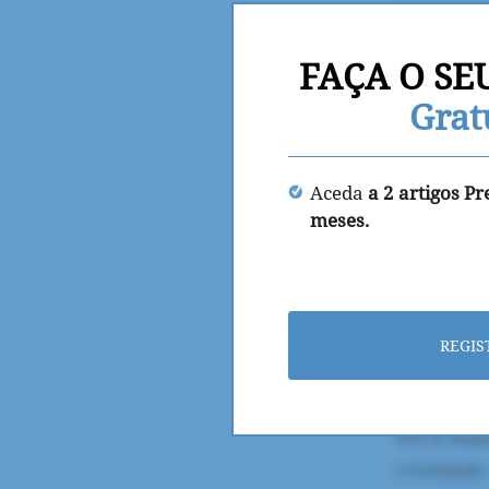
FAÇA O SE
Grat
Aceda
a 2 artigos P
meses.
REGIS