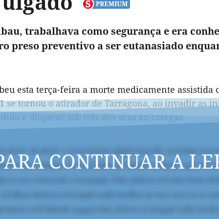
 julgado
bau, trabalhava como segurança e era conhec
ro preso preventivo a ser eutanasiado enquan
beu esta terça-feira a morte medicamente assistid
1 se tornou o atirador de Tarragona, ao invadir as i
dido e disparar sob três dos seus ex-colegas.
PARA CONTINUAR A LE