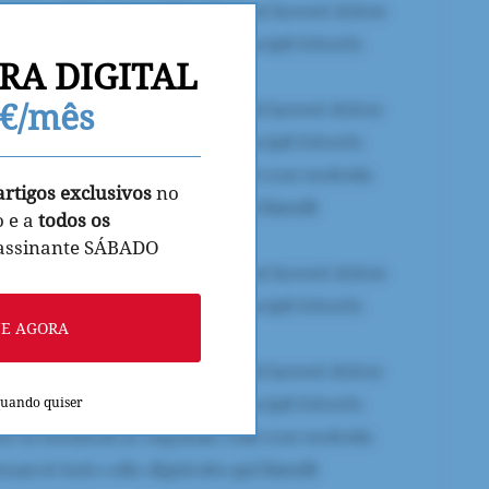
RA DIGITAL
9€/mês
artigos exclusivos
no
o e a
todos os
 assinante SÁBADO
NE AGORA
quando quiser