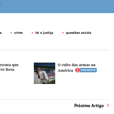
a
crime
lei e justiça
questões sociais
escuta que
O culto das armas na
Ivo Rosa
América
Próximo Artigo