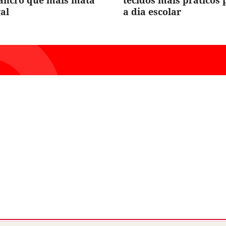
cancro que mais mata
tecidos mais práticos 
al
a dia escolar