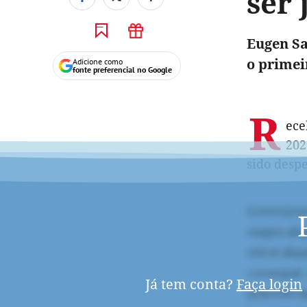
ser
Eugen Sa
o primei
Adicione como
fonte preferencial no Google
R
ece
202
sido despe
Já tem conta?
Faça login