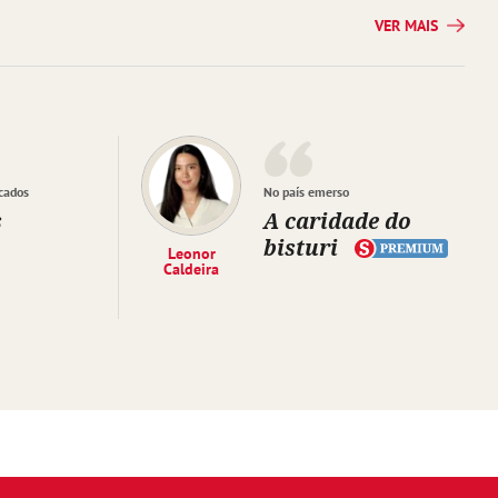
VER MAIS
cados
No país emerso
s
A caridade do
bisturi
Leonor
Caldeira