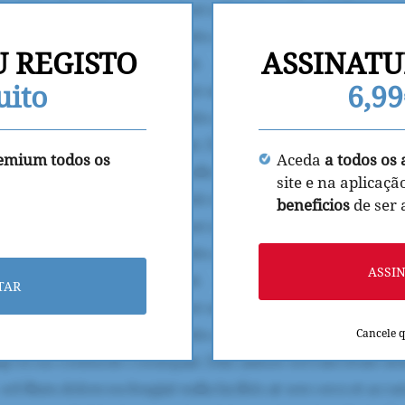
U REGISTO
ASSINATU
uito
6,9
remium todos os
Aceda
a todos os 
site e na aplicaçã
beneficios
de ser
ASSI
TAR
Cancele 