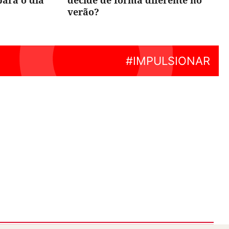
para o dia
decide de forma diferente no
verão?