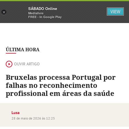
Sábado
SÁBADO Online
Assine
Iniciar Sessão
VIEW
×
Medialivre
FREE - In Google Play
ÚLTIMA HORA
OUVIR ARTIGO
Bruxelas processa Portugal por
falhas no reconhecimento
profissional em áreas da saúde
Lusa
28 de maio de 2026 às 12:25