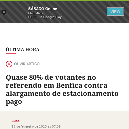
Sábado
SÁBADO Online
Assine
Iniciar Sessão
VIEW
×
Medialivre
FREE - In Google Play
ÚLTIMA HORA
OUVIR ARTIGO
Quase 80% de votantes no
referendo em Benfica contra
alargamento de estacionamento
pago
Lusa
13 de fevereiro de 2023 às 07:09