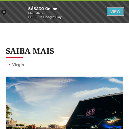
Sábado
SÁBADO Online
Assine
Iniciar Sessão
VIEW
×
Medialivre
FREE - In Google Play
SAIBA MAIS
Virgin