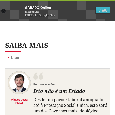
Sábado
SÁBADO Online
Assine
Iniciar Sessão
VIEW
×
Medialivre
FREE - In Google Play
SAIBA MAIS
Utao
Por nossas mãos
Isto não é um Estado
Desde um pacote laboral antiquado
Miguel Costa
Matos
até à Prestação Social Única, este será
um dos Governos mais ideológico