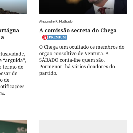
Alexandre R. Malhado
ortágua
A comissão secreta do Chega
 a
O Chega tem ocultado os membros do
órgão consultivo de Ventura. A
lusividade,
SÁBADO conta-lhe quem são.
e “arguida”,
Pormenor: há vários doadores do
e termo de
partido.
pesar de
to de
otificações
ra.