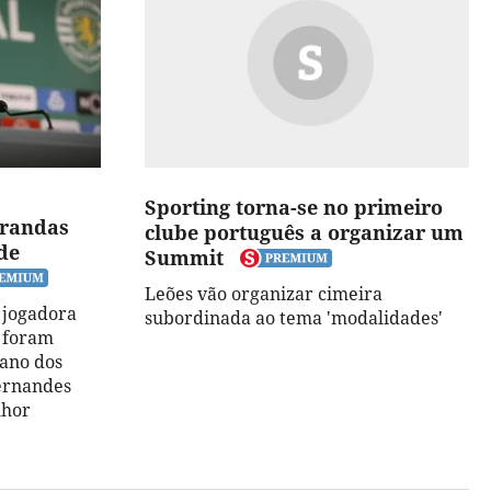
Sporting torna-se no primeiro
arandas
clube português a organizar um
de
Summit
Leões vão organizar cimeira
 jogadora
subordinada ao tema 'modalidades'
a foram
 ano dos
ernandes
lhor