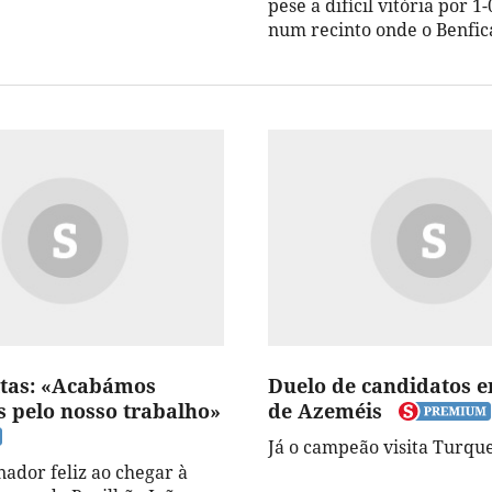
pese a difícil vitória por 1
num recinto onde o Benfi
itas: «Acabámos
Duelo de candidatos e
 pelo nosso trabalho»
de Azeméis
Já o campeão visita Turqu
nador feliz ao chegar à