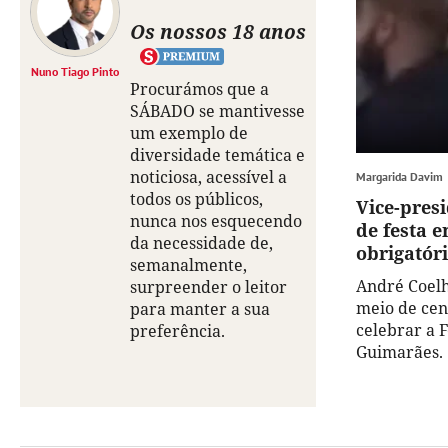
Os nossos 18 anos
Nuno Tiago Pinto
Procurámos que a
SÁBADO se mantivesse
um exemplo de
diversidade temática e
noticiosa, acessível a
Margarida Davim
todos os públicos,
Vice-pres
nunca nos esquecendo
de festa e
da necessidade de,
obrigatór
semanalmente,
André Coelh
surpreender o leitor
meio de cen
para manter a sua
celebrar a 
preferência.
Guimarães.