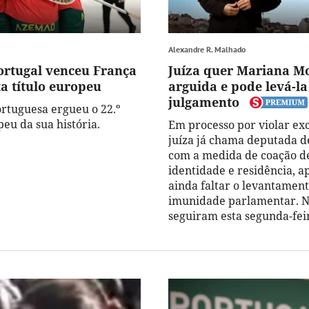
Alexandre R. Malhado
ortugal venceu França
Juíza quer Mariana M
a título europeu
arguida e pode levá-la
julgamento
ortuguesa ergueu o 22.º
eu da sua história.
Em processo por violar exc
juíza já chama deputada d
com a medida de coação d
identidade e residência, a
ainda faltar o levantamen
imunidade parlamentar. N
seguiram esta segunda-fei