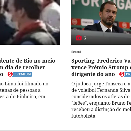
3
Record
idente de Rio no meio
Sporting: Frederico V
m dia de recolher
vence Prémio Stromp 
io
dirigente do ano
o Lima foi filmado no
O judoca Jorge Fonseca e a
tenas de pessoas a
de voleibol Fernanda Silv
Festa do Pinheiro, em
considerados os atletas do
"leões", enquanto Bruno F
recebeu a distinção de me
futebolista.