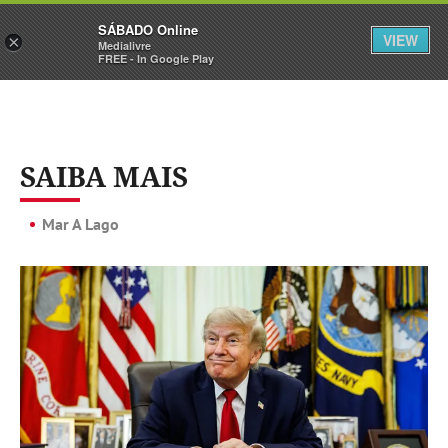
Sábado
SÁBADO Online
Assine
Iniciar Sessão
VIEW
×
Medialivre
FREE - In Google Play
SAIBA MAIS
Mar A Lago