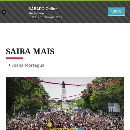
Sábado
SÁBADO Online
Assine
Iniciar Sessão
VIEW
×
Medialivre
FREE - In Google Play
SAIBA MAIS
Joana Mortagua