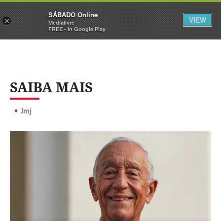
Sábado
SÁBADO Online
Assine
Iniciar Sessão
VIEW
×
Medialivre
FREE - In Google Play
SAIBA MAIS
Jmj