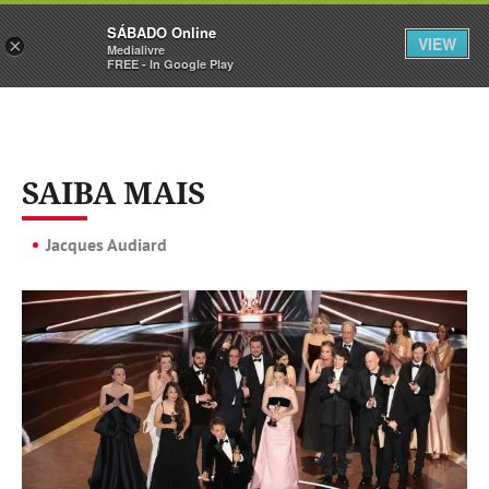
Sábado
SÁBADO Online
Assine
Iniciar Sessão
VIEW
×
Medialivre
FREE - In Google Play
SAIBA MAIS
Jacques Audiard