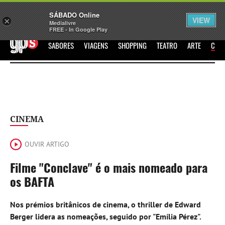
Sábado
SÁBADO Online
Assine
Iniciar Sessão
VIEW
×
Medialivre
FREE - In Google Play
GPS
SABORES
VIAGENS
SHOPPING
TEATRO
ARTE
CIN
CINEMA
OUVIR ARTIGO
Filme "Conclave" é o mais nomeado para
os BAFTA
Nos prémios britânicos de cinema, o thriller de Edward
Berger lidera as nomeações, seguido por "Emília Pérez".