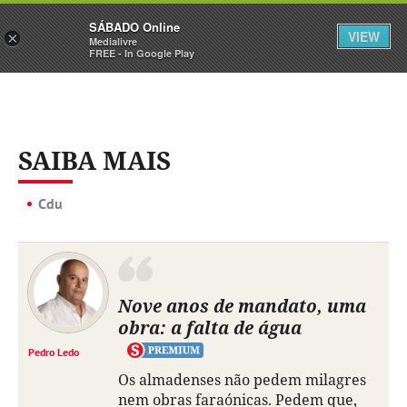
Sábado
SÁBADO Online
Assine
Iniciar Sessão
VIEW
×
Medialivre
FREE - In Google Play
SAIBA MAIS
Cdu
Nove anos de mandato, uma
obra: a falta de água
Pedro Ledo
Os almadenses não pedem milagres
nem obras faraónicas. Pedem que,