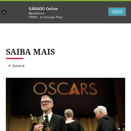
Sábado
SÁBADO Online
Assine
Iniciar Sessão
VIEW
×
Medialivre
FREE - In Google Play
SAIBA MAIS
Anora