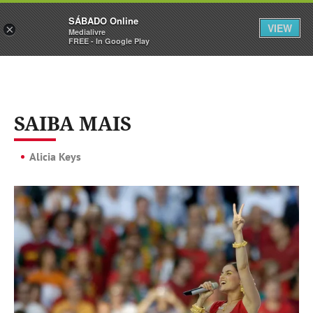
Sábado
SÁBADO Online
Assine
Iniciar Sessão
VIEW
×
Medialivre
FREE - In Google Play
SAIBA MAIS
Alicia Keys