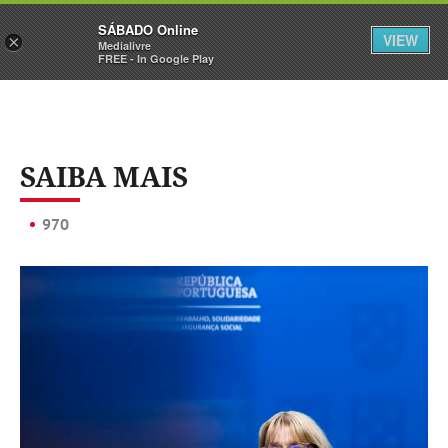
Sábado
SÁBADO Online
Assine
Iniciar Sessão
VIEW
×
Medialivre
FREE - In Google Play
SAIBA MAIS
970