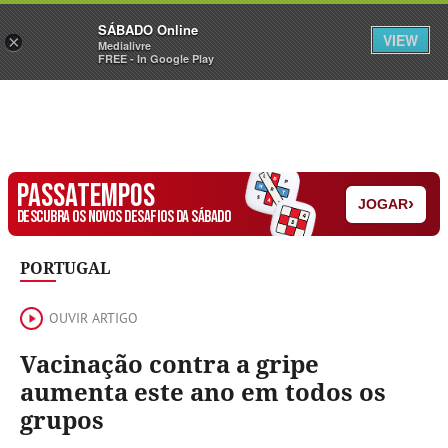
Sábado
SÁBADO Online
Assine
Iniciar Sessão
VIEW
×
Medialivre
FREE - In Google Play
PASSATEMPOS
›
JOGAR
DESCUBRA OS NOVOS DESAFIOS DA SÁBADO
PORTUGAL
OUVIR ARTIGO
Vacinação contra a gripe
aumenta este ano em todos os
grupos