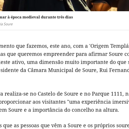
uar à época medieval durante três dias
ia Soure
mento que fazemos, este ano, com a 'Origem Templári
das que queremos empreender para afirmar Soure com
ste ativo, uma dimensão muito importante do que ser
residente da Câmara Municipal de Soure, Rui Fernan
.
va realiza-se no Castelo de Soure e no Parque 1111, 
proporcionar aos visitantes "uma experiência imersi
em Soure e a importância do concelho na altura.
 que as pessoas que vêm a Soure e os próprios soure