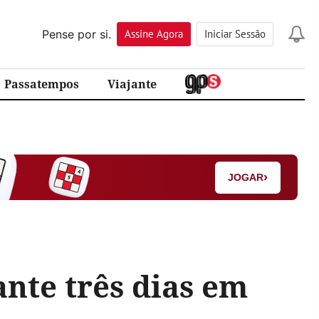
Pense por si.
Assine
Agora
Iniciar Sessão
Passatempos
Viajante
›
JOGAR
nte três dias em