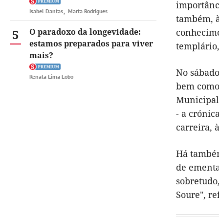
importânc
Isabel Dantas
Marta Rodrigues
também, às
5
O paradoxo da longevidade:
conhecime
estamos preparados para viver
templário,
mais?
No sábado 
Renata Lima Lobo
bem como a
Municipal.
- a crónic
carreira, à
Há também
de ementas
sobretudo
Soure", re