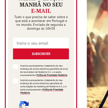
MANHÃ NO SEU
E-MAIL
Tudo o que precisa de saber sobre o
que está a acontecer em Portugal e
no mundo. Enviada de segunda a
domingo às 10h30
SUBSCREVER
Autorizo expressamente o tratamento do meu
endereço de correio eletrónico para efeito de envio
de newsletters da Medialivre S.A.. Li e aceito
expressamente a
Política de Privacidade Medialivre
.
Autorizo expressamente o tratamento do meu
endereço de correio eletrónico para efeito de
comunicações de marketing da Medialivre S.A..Li e
aceito expressamente a
Política de Privacidade
Medialivre
.