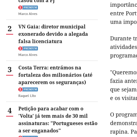
casou com a PJ
importânci
entre Port
Marco Alves
uma impor
2
VN Gaia: diretor municipal
exonerado devido a alegada
Durante tr
falsa licenciatura
atividades
programaç
Marco Alves
3
Costa Terra: entrámos na
"Queremos
fortaleza dos milionários (até
fazia ant
aparecerem os seguranças)
que sejam 
Raquel Lito
e os visit
4
Petição para acabar com o
O program
'Volta' já tem mais de 30 mil
demonstraç
assinaturas: "Portugueses estão
a ser enganados"
rapina. Pa