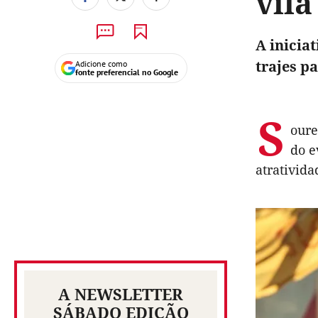
vila
A iniciat
trajes pa
Adicione como
fonte preferencial no Google
S
oure
do e
atratividad
A NEWSLETTER
SÁBADO EDIÇÃO