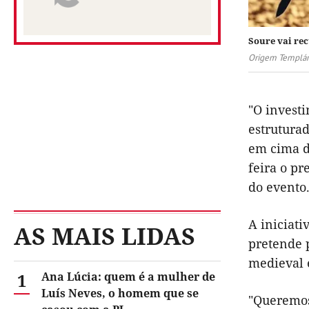
Soure vai rec
Origem Templár
"O investi
estrutura
em cima de
feira o p
do evento
A iniciati
AS MAIS LIDAS
pretende 
medieval 
1
Ana Lúcia: quem é a mulher de
Luís Neves, o homem que se
"Queremos