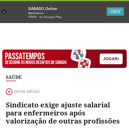
Sábado
SÁBADO Online
Assine
Iniciar Sessão
VIEW
×
Medialivre
FREE - In Google Play
PASSATEMPOS
›
JOGAR
DESCUBRA OS NOVOS DESAFIOS DA SÁBADO
SAÚDE
OUVIR ARTIGO
Sindicato exige ajuste salarial
para enfermeiros após
valorização de outras profissões