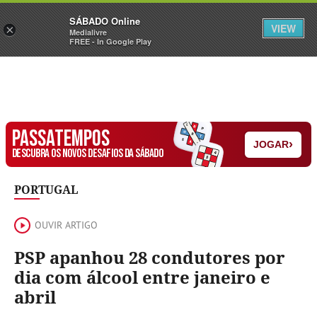
Sábado
SÁBADO Online
Assine
Iniciar Sessão
VIEW
×
Medialivre
FREE - In Google Play
PASSATEMPOS
›
JOGAR
DESCUBRA OS NOVOS DESAFIOS DA SÁBADO
PORTUGAL
OUVIR ARTIGO
PSP apanhou 28 condutores por
dia com álcool entre janeiro e
abril