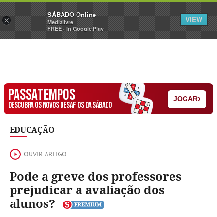
Sábado
SÁBADO Online
Assine
Iniciar Sessão
VIEW
×
Medialivre
FREE - In Google Play
PASSATEMPOS
›
JOGAR
DESCUBRA OS NOVOS DESAFIOS DA SÁBADO
EDUCAÇÃO
OUVIR ARTIGO
Pode a greve dos professores
prejudicar a avaliação dos
alunos?