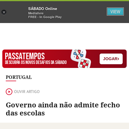
Sábado
SÁBADO Online
Assine
Iniciar Sessão
VIEW
×
Medialivre
FREE - In Google Play
PASSATEMPOS
›
JOGAR
DESCUBRA OS NOVOS DESAFIOS DA SÁBADO
PORTUGAL
OUVIR ARTIGO
Governo ainda não admite fecho
das escolas