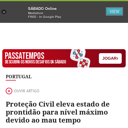
Sábado
SÁBADO Online
Assine
Iniciar Sessão
VIEW
×
Medialivre
FREE - In Google Play
PASSATEMPOS
›
JOGAR
DESCUBRA OS NOVOS DESAFIOS DA SÁBADO
PORTUGAL
OUVIR ARTIGO
Proteção Civil eleva estado de
prontidão para nível máximo
devido ao mau tempo