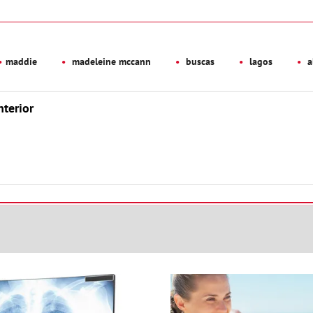
maddie
madeleine mccann
buscas
lagos
a
nterior