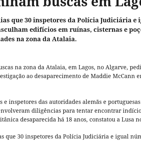
minam buscas em Lag
dias que 30 inspetores da Polícia Judiciária e
sculham edifícios em ruínas, cisternas e p
ades na zona da Atalaia.
uscas na zona da Atalaia, em Lagos, no Algarve, ped
estigação ao desaparecimento de Maddie McCann em 
s e inspetores das autoridades alemãs e portuguesa
senvolveram diligências para tentar encontrar indíc
itânica desaparecida há 18 anos, constatou a Lusa no
as que 30 inspetores da Polícia Judiciária e igual 