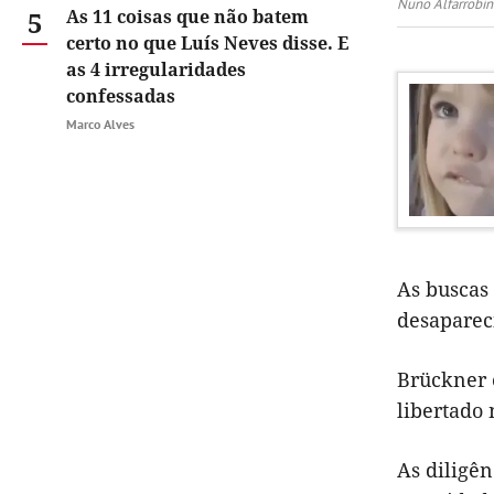
Nuno Alfarrobin
5
As 11 coisas que não batem
certo no que Luís Neves disse. E
as 4 irregularidades
confessadas
Marco Alves
As buscas
desaparec
Brückner 
libertado
As diligê