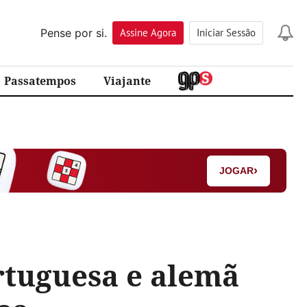
Pense por si.
Assine
Agora
Iniciar Sessão
Passatempos
Viajante
›
JOGAR
rtuguesa e alemã