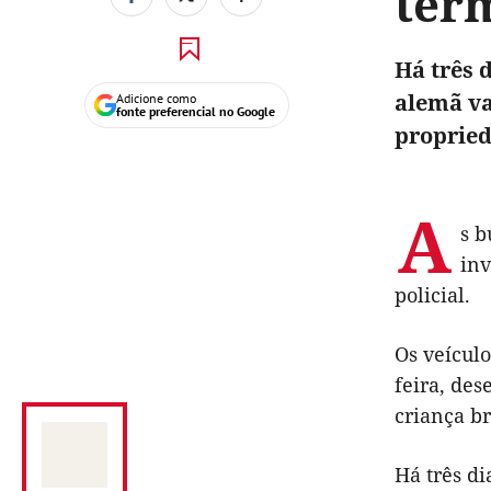
ter
Há três 
alemã va
Adicione como
fonte preferencial no Google
propried
A
s b
inv
policial.
Os veículo
feira, de
criança br
Há três di