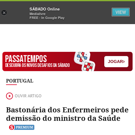
Sábado
SÁBADO Online
Assine
Iniciar Sessão
VIEW
×
Medialivre
FREE - In Google Play
PASSATEMPOS
›
JOGAR
DESCUBRA OS NOVOS DESAFIOS DA SÁBADO
PORTUGAL
OUVIR ARTIGO
Bastonária dos Enfermeiros pede
demissão do ministro da Saúde